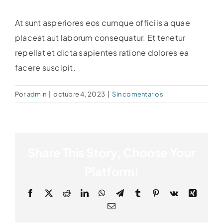
At sunt asperiores eos cumque officiis a quae
placeat aut laborum consequatur. Et tenetur
repellat et dicta sapientes ratione dolores ea
facere suscipit.
Por
admin
|
octubre 4, 2023
|
Sin comentarios
Share This Story, Choose Your
Platform!
Facebook
X
Reddit
LinkedIn
WhatsApp
Telegram
Tumblr
Pinterest
Vk
Xing
Correo
electrónico