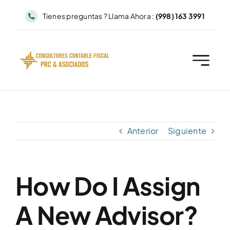
Saltar
Tienes preguntas ? Llama Ahora :
(998) 163 3991
al
contenido
Anterior
Siguiente
How Do I Assign
A New Advisor?